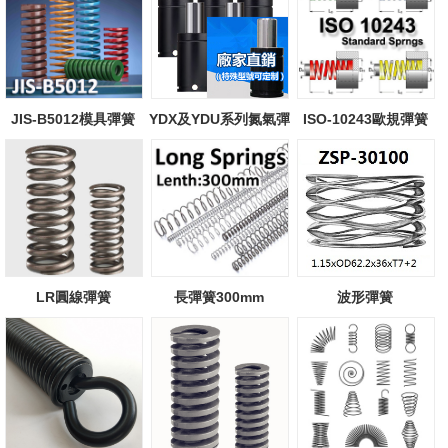
JIS-B5012模具彈簧
YDX及YDU系列氮氣彈
ISO-10243歐規彈簧
簧
LR圓線彈簧
長彈簧300mm
波形彈簧