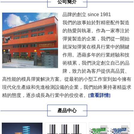
公司簡介
品牌的創立 since 1981
我們的故事始於對精密配件製造
的熱愛與執著。作為一家專注於
彈簧製造的企業，我們從一開始
就深知彈簧在模具行業中的關鍵
作用。憑藉多年的行業經驗和技
術積累，我們決定創立自己的品
牌，致力於為客戶提供高品質、
高性能的模具彈簧解決方案。從最初的小型工作室到如今擁有
現代化生產線和先進檢測設備的企業，我們始終秉持著精益求
精的態度，逐步成長為行業中的佼佼者。
[查看詳情]
產品中心